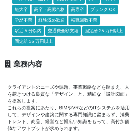
短大卒
高卒・高認合格
高専卒
ブランク OK
学歴不問
経験浅め歓迎
転職回数不問
駅近 5 分以内
交通費全額支給
固定給 25 万円以上
固定給 35 万円以上
業務内容
クライアントのニーズや課題、事業戦略などを踏まえ、人
を惹きつける良質な「デザイン」と、精細な「設計図面」
を提案します。
これらの提案にあたり、BIMやVRなどのITシステムを活用
して、デザインや建築に関する専門知識に留まらず、消費
トレンド、商品、経営など幅広い知識をもって、高付加価
値なアウトプットが求められます。