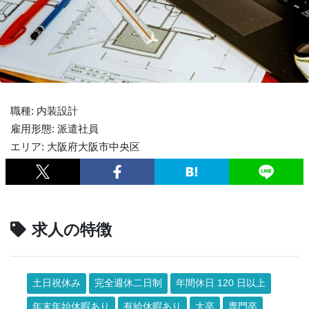
職種: 内装設計
雇用形態: 派遣社員
エリア: 大阪府大阪市中央区
求人の特徴
土日祝休み
完全週休二日制
年間休日 120 日以上
年末年始休暇あり
有給休暇あり
大卒
専門卒