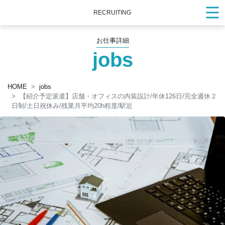
RECRUITING
お仕事詳細
jobs
HOME
jobs
【紹介予定派遣】店舗・オフィスの内装設計/年休126日/完全週休２
日制/土日祝休み/残業月平均20h程度/駅近