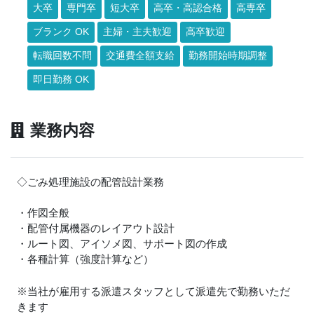
大卒
専門卒
短大卒
高卒・高認合格
高専卒
ブランク OK
主婦・主夫歓迎
高卒歓迎
転職回数不問
交通費全額支給
勤務開始時期調整
即日勤務 OK
業務内容
◇ごみ処理施設の配管設計業務
・作図全般
・配管付属機器のレイアウト設計
・ルート図、アイソメ図、サポート図の作成
・各種計算（強度計算など）
※当社が雇用する派遣スタッフとして派遣先で勤務いただ
きます