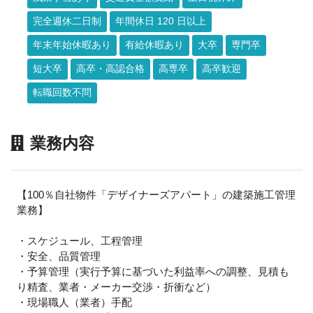
完全週休二日制
年間休日 120 日以上
年末年始休暇あり
有給休暇あり
大卒
専門卒
短大卒
高卒・高認合格
高専卒
高卒歓迎
転職回数不問
業務内容
【100％自社物件「デザイナーズアパート」の建築施工管理
業務】
・スケジュール、工程管理
・安全、品質管理
・予算管理（実行予算に基づいた利益率への調整、見積も
り精査、業者・メーカー交渉・折衝など）
・現場職人（業者）手配