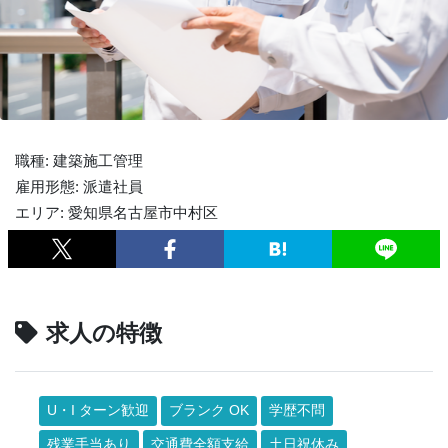
職種: 建築施工管理
雇用形態: 派遣社員
エリア: 愛知県名古屋市中村区
求人の特徴
U・I ターン歓迎
ブランク OK
学歴不問
残業手当あり
交通費全額支給
土日祝休み